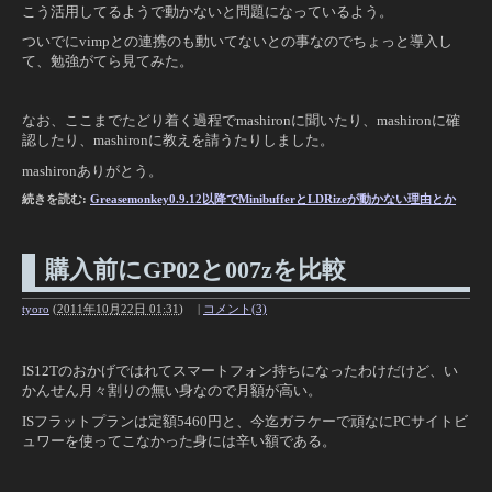
こう活用してるようで動かないと問題になっているよう。
ついでにvimpとの連携のも動いてないとの事なのでちょっと導入し
て、勉強がてら見てみた。
なお、ここまでたどり着く過程でmashironに聞いたり、mashironに確
認したり、mashironに教えを請うたりしました。
mashironありがとう。
続きを読む:
Greasemonkey0.9.12以降でMinibufferとLDRizeが動かない理由とか
購入前にGP02と007zを比較
tyoro
(
2011年10月22日 01:31
)
|
コメント(3)
IS12Tのおかげではれてスマートフォン持ちになったわけだけど、い
かんせん月々割りの無い身なので月額が高い。
ISフラットプランは定額5460円と、今迄ガラケーで頑なにPCサイトビ
ュワーを使ってこなかった身には辛い額である。