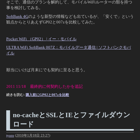
そこで、通信のプランを解約して、モバイルWiFiルーターの類を持つ
事を検討してみる。
SoftBank 4G
のような新型の情報なども出ているが、「安くで」という
観点からとりあえずGP02と007zを比較してみた。
Pocket WiFi （GP02） | イー・モバイル
ULTRA WiFi SoftBank 007Z：モバイルデータ通信 | ソフトバンクモバ
イル
順当にいけば月末にでも契約に至ると思う。
2011 11/18 最終的に何契約したかを追記
続きを読む:
購入前にGP02と007zを比較
no-cacheとSSLとIEとファイルダウン
ロード
tyoro
(
2010年1月18日 23:27
)