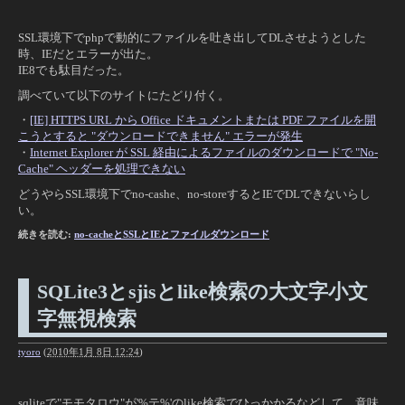
SSL環境下でphpで動的にファイルを吐き出してDLさせようとした
時、IEだとエラーが出た。
IE8でも駄目だった。
調べていて以下のサイトにたどり付く。
・
[IE] HTTPS URL から Office ドキュメントまたは PDF ファイルを開
こうとすると "ダウンロードできません" エラーが発生
・
Internet Explorer が SSL 経由によるファイルのダウンロードで "No-
Cache" ヘッダーを処理できない
どうやらSSL環境下でno-cashe、no-storeするとIEでDLできないらし
い。
続きを読む:
no-cacheとSSLとIEとファイルダウンロード
SQLite3とsjisとlike検索の大文字小文
字無視検索
tyoro
(
2010年1月 8日 12:24
)
sqliteで"モモタロウ"が'%テ%'のlike検索でひっかかるなどして、意味