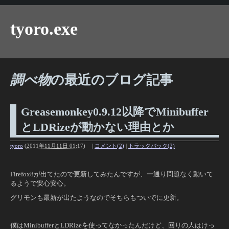
tyoro.exe
調べ物
の最近のブログ記事
Greasemonkey0.9.12以降でMinibuffer
とLDRizeが動かない理由とか
tyoro
(
2011年11月11日 01:17
)
|
コメント(2)
|
トラックバック(2)
Firefox8が出てたので更新してみたんですが、一通り問題なく動いて
るようで安心安心。
グリモンも最新が出たようなのでそちらもついでに更新。
僕はMinibufferとLDRizeを使ってなかったんだけど、回りの人はけっ