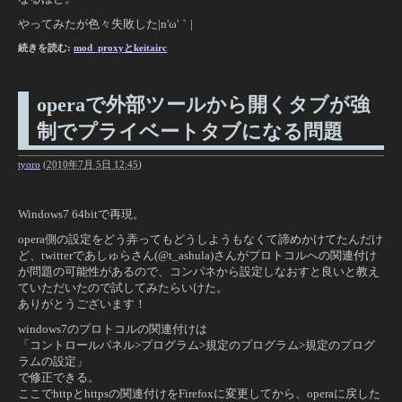
やってみたが色々失敗した|n'ω'｀|
続きを読む:
mod_proxyとkeitairc
operaで外部ツールから開くタブが強
制でプライベートタブになる問題
tyoro
(
2010年7月 5日 12:45
)
Windows7 64bitで再現。
opera側の設定をどう弄ってもどうしようもなくて諦めかけてたんだけ
ど、twitterであしゅらさん(@t_ashula)さんがプロトコルへの関連付け
が問題の可能性があるので、コンパネから設定しなおすと良いと教え
ていただいたので試してみたらいけた。
ありがとうございます！
windows7のプロトコルの関連付けは
「コントロールパネル>プログラム>規定のプログラム>規定のプログ
ラムの設定」
で修正できる。
ここでhttpとhttpsの関連付けをFirefoxに変更してから、operaに戻した