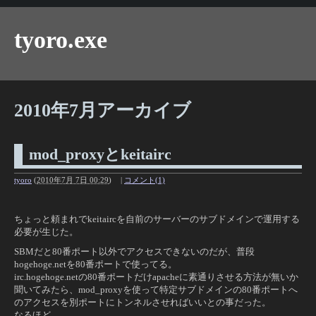
tyoro.exe
2010年7月アーカイブ
mod_proxyとkeitairc
tyoro
(
2010年7月 7日 00:29
)
|
コメント(1)
ちょっと頼まれでkeitaircを自前のサーバーのサブドメインで運用する
必要が生じた。
SBMだと80番ポート以外でアクセスできないのだが、普段
hogehoge.netを80番ポートで使ってる。
irc.hogehoge.netの80番ポートだけapacheに素通りさせる方法が無いか
聞いてみたら、mod_proxyを使って特定サブドメインの80番ポートへ
のアクセスを別ポートにトンネルさせればいいとの事だった。
なるほど。