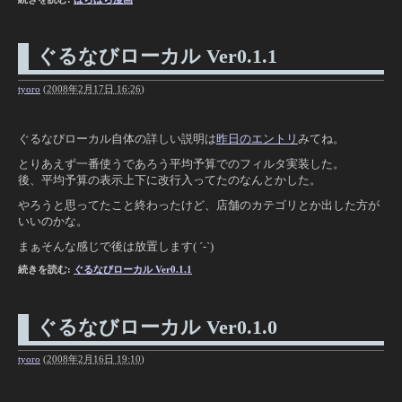
ぐるなびローカル Ver0.1.1
tyoro
(
2008年2月17日 16:26
)
ぐるなびローカル自体の詳しい説明は
昨日のエントリ
みてね。
とりあえず一番使うであろう平均予算でのフィルタ実装した。
後、平均予算の表示上下に改行入ってたのなんとかした。
やろうと思ってたこと終わったけど、店舗のカテゴリとか出した方が
いいのかな。
まぁそんな感じで後は放置します( ´-`)
続きを読む:
ぐるなびローカル Ver0.1.1
ぐるなびローカル Ver0.1.0
tyoro
(
2008年2月16日 19:10
)