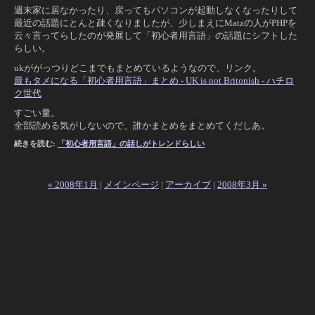
週末家に居なかったり、戻ってもパソコンが起動しなくなったりして
最近の話題にとんと疎くなりましたが、少しまえにMatzの人がPHPを
云々言ってらしたのが発展して「初心者用言語」の話題にシフトした
らしい。
ukががっつりどこまでもまとめているようなので、リンク。
最もタメになる「初心者用言語」まとめ - UK is not Britonish - ハチロ
ク世代
すごい量。
全部読める気がしないので、誰かまとめをまとめてくだしあ。
続きを読む:
「初心者用言語」の話しがトレンドらしい
« 2008年1月
|
メインページ
|
アーカイブ
|
2008年3月 »