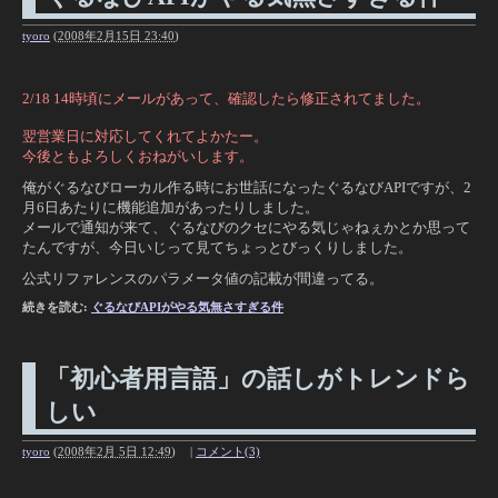
tyoro
(
2008年2月15日 23:40
)
2/18 14時頃にメールがあって、確認したら修正されてました。
翌営業日に対応してくれてよかたー。
今後ともよろしくおねがいします。
俺がぐるなびローカル作る時にお世話になったぐるなびAPIですが、2
月6日あたりに機能追加があったりしました。
メールで通知が来て、ぐるなびのクセにやる気じゃねぇかとか思って
たんですが、今日いじって見てちょっとびっくりしました。
公式リファレンスのパラメータ値の記載が間違ってる。
続きを読む:
ぐるなびAPIがやる気無さすぎる件
「初心者用言語」の話しがトレンドら
しい
tyoro
(
2008年2月 5日 12:49
)
|
コメント(3)