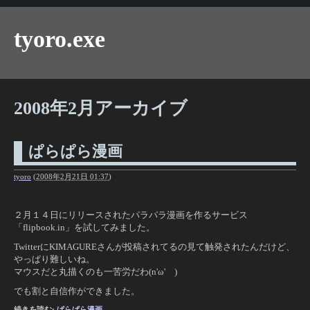
tyoro.exe
2008年2月アーカイブ
ぱらぱら漫画
tyoro
(
2008年2月21日 01:37
)
２月１４日にリリースされたパラパラ漫画を作るサービス
「flipbook.in」を試してみました。
TwitterにKIMAGUREさんが投稿されてるの見て触発されたんだけど、
やっぱり難しいね。
マウスだと丸描くのも一苦労だわ(n'ω' )
でも割と自信作ができました。
続きを読む:
ぱらぱら漫画