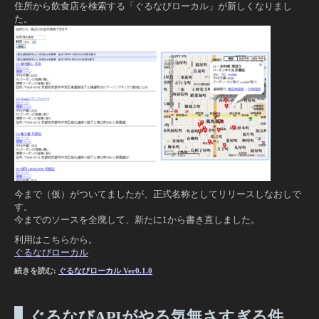
住所から飲食店を検索する「ぐるなびローカル」が新しくなりまし
た。
今まで（仮）がついてましたが、正式名称としてリリースしなおしで
す。
今までのソースを全廃して、新たに1から書き直しました。
利用はこちらから。
ぐるなびローカル
続きを読む:
ぐるなびローカル Ver0.1.0
ぐるなびAPIがやる気無さすぎる件