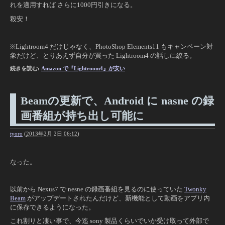
れを適用すれば さらに1000円引きになる。
殺安！
※Lightroom4 だけじゃなく、PhotoShop Elements11 もキャンペーン対
象だけど、とりあえず自分が買った Lightroom4 の話しに絞る。
続きを読む:
Amazon で『Lightroom4』が安い
Beamの更新で、Android に nasne の録
画番組が持ち出し可能に
tyoro
(
2013年2月 2日 06:12
)
なった。
以前から Nexus7 で nesne の録画番組を見るのに使っていた
Twonky
Beam
がアップデートされたんだけど、新機能として動画をアプリ内
に保存できるようになった。
これ割りと凄い事で、今迄 sony 製品くらいでいか受け取って外部で