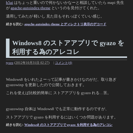
h5ai
はちょっと重いので何かないかなーと相談していたら mapi 先生
が
apache-autoindex-theme
というのを見付けてくれた。
適用してみたが 軽いし 見た目もそれっぽくていい感じ。
続きを読む:
apache-autoindex-theme とディレクトリ表示のデコード
Windows8 のストアアプリで gyazo を
利用する為のアレコレ
tyoro
(
2012年10月31日 02:27
)
|
コメント(4)
Windows8 をいれたよーって記事が書きかけなのがだ、取り急ぎ
gyazowinp を更新したので公開しておきます。
これを使えば比較的簡単に ストアアプリを gyazo れる…筈。
gyazowinp 自体は Windows8 でも正常に動作するのですが、
ストアアプリで gyazo を利用するにはいくつか問題があります。
続きを読む:
Windows8 のストアアプリで gyazo を利用する為のアレコレ