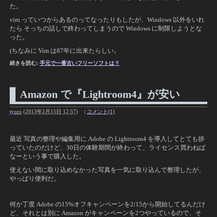
た。
vim っていつからあるのってなったりもしたが、Windows 以外をいれ
たら そっちの話しで終わってしまうので Windows に制限しようとな
った。
(ちなみに Vim は87年に出来たらしい。
続きを読む:
手元で一番古いフリーソフトは？
Amazon で『Lightroom4』が安い
tyoro
(
2013年2月15日 12:57
)
|
コメント(1)
最近 写真の整理や編集用に Adobe の Lightroom4 を導入してとても捗
っていたのだけど、30日の体験期間が終わって、ライセンス買わねば
なーという事で購入した。
使えない間に取り込めなかった写真を一気に取り込んで整理したが、
やっぱり便利だ。
何か丁度 Adobe の15%オフキャンペーンを2/15から開始してるんだけ
ど、それとは別に Amazon がキャンペーンを2つやっているので、そ