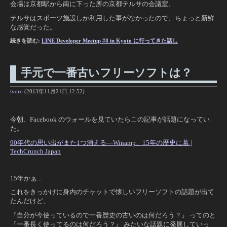
会場は京都駅から南に下った所の京都テルサの会議室。
テルサはスポーツ施設しか利用した事がなかったので、ちょっと新鮮
な感覚だった
。
続きを読む:
LINE Developer Meetup #8 in Kyoto に行ってきた話し
手元で一番古いフリーソフトは？
tyoro
(
2013年11月21日 12:52
)
今朝、Facebook のウォールを見ていたらこの記事が話題になってい
た。
90年代の思い出がまた1つ消える―Winamp、15年の歴史に幕 |
TechCrunch Japan
15年かぁ...
これをきっかけに身内のチャットで懐しいフリーソフトの話題が出て
たんだけど、
『自分が今使っているので一番歴史の古いのは何だろう？』 ってのと
『一番長く使ってるのは何だろう？』 みたいな話題に発展していっ