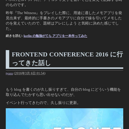
のものです。
昨年『The Witness』をプレイした際に、用途に適したメモアプリを発
見出来ず、最終的に手書きのメモアプリに自分で線を引いてメモした
のを覚えていたので、題材はアレにしよう と気軽に決めた感じでし
た。
続きを読む:
kotlin の勉強がてら アプリを一本作ってみた
FRONTEND CONFERENCE 2016 に行
ってきた話し
tyoro
(
2016年3月 6日 01:54
)
もう blog を書くのが久し振りすぎて、自分の blog にどういう機能を
取り込んでたかすら思い出せないのだが、
イベント行ってきたので、久し振りに更新。