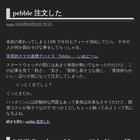
pebble 注文した
tyoro
(
2014年10月31日 19:12
)
名前の変わってしまう LDR で今日もフィード消化してたら、ヤギの
人が何か面白そげな事をしてらっしゃる。
実用的スマホ連携デバイス「Pebble」 - いぬビーム
スマートウォッチの類にはあまり食指が動いてなかったのだけど、こ
の記事を見て「軽さ」「安さ」「開発し易そうな感じ」「電池持ちが
いい」辺りが気になって注文してしまった。
ぐっとくるでしょ？
ぐっときたわ。
ハッカソンには距離的な問題もあって参加は出来なさそうだけど、開
発コストが低そうなので せっかくだしちょっと触ってみようって気に
なるよね。
続きを読む:
pebble 注文した