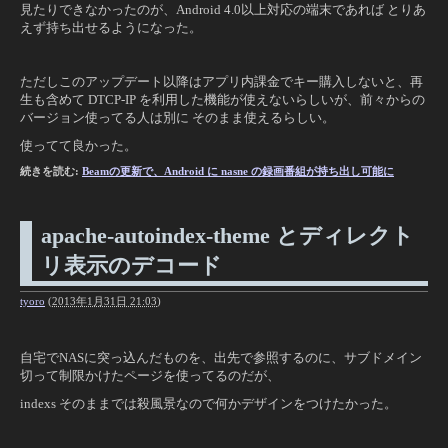
見たりできなかったのが、Android 4.0以上対応の端末であれば とりあ
えず持ち出せるようになった。
ただしこのアップデート以降はアプリ内課金でキー購入しないと、再
生も含めて DTCP-IP を利用した機能が使えないらしいが、前々からの
バージョン使ってる人は別に そのまま使えるらしい。
使ってて良かった。
続きを読む:
Beamの更新で、Android に nasne の録画番組が持ち出し可能に
apache-autoindex-theme とディレクト
リ表示のデコード
tyoro
(
2013年1月31日 21:03
)
自宅でNASに突っ込んだものを、出先で参照するのに、サブドメイン
切って制限かけたページを使ってるのだが、
indexs そのままでは殺風景なので何かデザインをつけたかった。