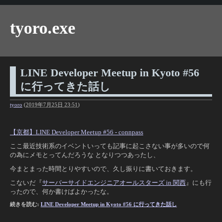
tyoro.exe
LINE Developer Meetup in Kyoto #56
に行ってきた話し
tyoro
(
2019年7月25日 23:51
)
【京都】LINE Developer Meetup #56 - connpass
ここ最近技術系のイベントいっても記事に起こさない事が多いので何
の為にメモとってんだろうな となりつつあったし、
今まとまった時間とりやすいので、久し振りに書いておきます。
こないだ『
サーバーサイドエンジニアオールスターズ in 関西
』にも行
ったので、何か書けばよかったな。
続きを読む:
LINE Developer Meetup in Kyoto #56 に行ってきた話し