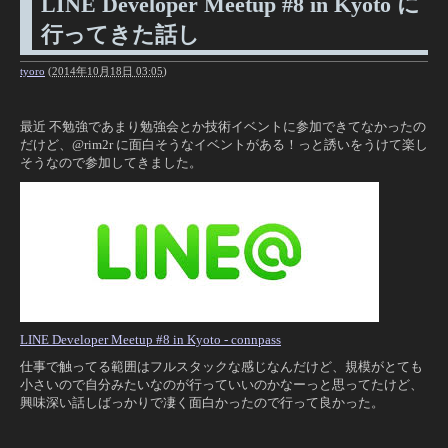
LINE Developer Meetup #8 in Kyoto に
行ってきた話し
tyoro
(
2014年10月18日 03:05
)
最近 不勉強であまり勉強会とか技術イベントに参加できてなかったの
だけど、@rim2r に面白そうなイベントがある！っと誘いをうけて楽し
そうなので参加してきました。
LINE Developer Meetup #8 in Kyoto - connpass
仕事で触ってる範囲はフルスタックな感じなんだけど、規模がとても
小さいので自分みたいなのが行っていいのかなーっと思ってたけど、
興味深い話しばっかりで凄く面白かったので行って良かった。