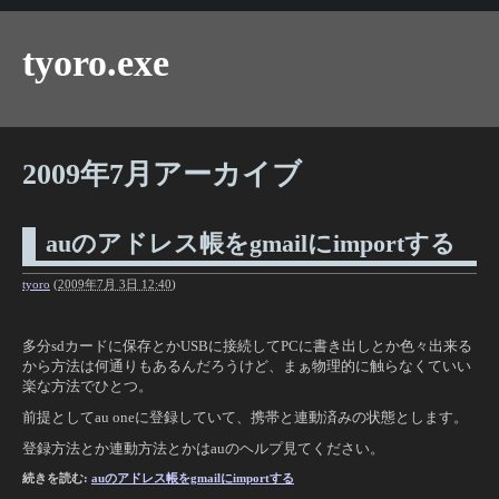
tyoro.exe
2009年7月アーカイブ
auのアドレス帳をgmailにimportする
tyoro
(
2009年7月 3日 12:40
)
多分sdカードに保存とかUSBに接続してPCに書き出しとか色々出来る
から方法は何通りもあるんだろうけど、まぁ物理的に触らなくていい
楽な方法でひとつ。
前提としてau oneに登録していて、携帯と連動済みの状態とします。
登録方法とか連動方法とかはauのヘルプ見てください。
続きを読む:
auのアドレス帳をgmailにimportする