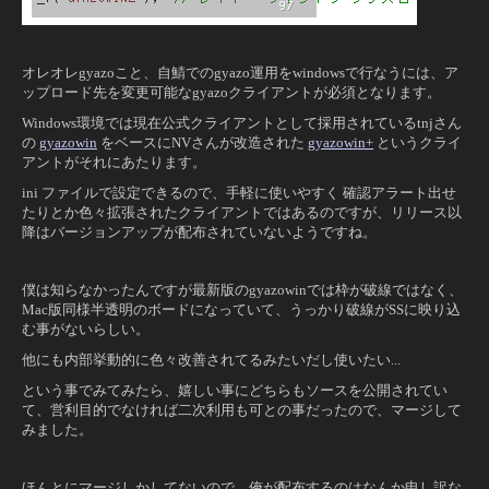
オレオレgyazoこと、自鯖でのgyazo運用をwindowsで行なうには、ア
ップロード先を変更可能なgyazoクライアントが必須となります。
Windows環境では現在公式クライアントとして採用されているtnjさん
の
gyazowin
をベースにNVさんが改造された
gyazowin+
というクライ
アントがそれにあたります。
ini ファイルで設定できるので、手軽に使いやすく 確認アラート出せ
たりとか色々拡張されたクライアントではあるのですが、リリース以
降はバージョンアップが配布されていないようですね。
僕は知らなかったんですが最新版のgyazowinでは枠が破線ではなく、
Mac版同様半透明のボードになっていて、うっかり破線がSSに映り込
む事がないらしい。
他にも内部挙動的に色々改善されてるみたいだし使いたい...
という事でみてみたら、嬉しい事にどちらもソースを公開されてい
て、営利目的でなければ二次利用も可との事だったので、マージして
みました。
ほんとにマージしかしてないので、俺が配布するのはなんか申し訳な