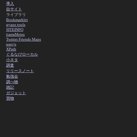
導入
自サイト
ライブラリ
Bookmarklet
gyazo tools
SITEINFO
tiarraMetro
Twitter Friends Maps
user.js
XPath
ぐるなびローカル
小ネタ
調査
リリースノート
勉強会
調べ物
雑記
ガジェット
買物